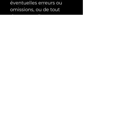
éventuelles erreurs ou
omissions, ou de tout
dommage direct ou
indirect résultant de
l’utilisation du site.
LOI APPLICABLE
Les présentes mentions
légales sont soumises au
droit français. Tout litige
sera soumis à la
compétence exclusive des
tribunaux français.